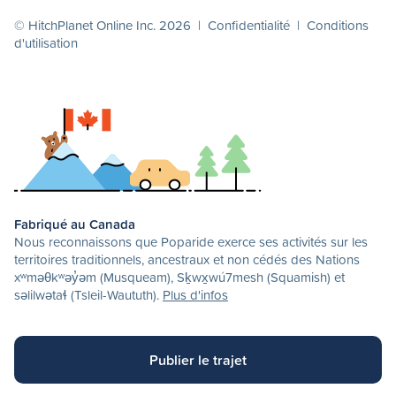
© HitchPlanet Online Inc. 2026 |
Confidentialité
|
Conditions
d'utilisation
Fabriqué au Canada
Nous reconnaissons que Poparide exerce ses activités sur les
territoires traditionnels, ancestraux et non cédés des Nations
xʷməθkʷəy̓əm (Musqueam), Sḵwx̱wú7mesh (Squamish) et
səlilwətaɬ (Tsleil-Waututh).
Plus d'infos