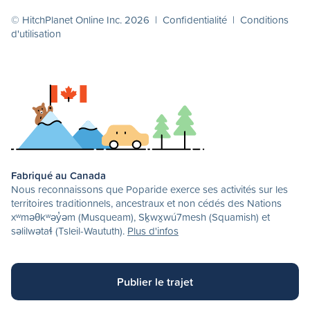
© HitchPlanet Online Inc. 2026 |
Confidentialité
|
Conditions
d'utilisation
Fabriqué au Canada
Nous reconnaissons que Poparide exerce ses activités sur les
territoires traditionnels, ancestraux et non cédés des Nations
xʷməθkʷəy̓əm (Musqueam), Sḵwx̱wú7mesh (Squamish) et
səlilwətaɬ (Tsleil-Waututh).
Plus d'infos