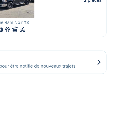
2 places
e Ram Noir '18
L
our être notifié de nouveaux trajets