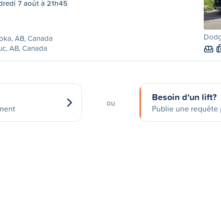
dredi 7 août à 21h45
Dodg
oka, AB, Canada
uc, AB, Canada
Besoin d'un lift?
ou
ement
Publie une requête p