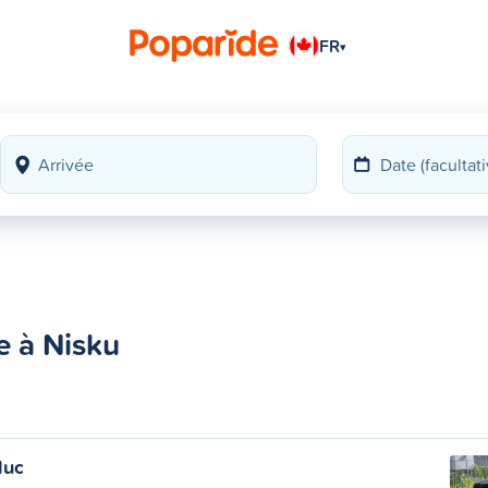
FR
▾
e à Nisku
duc