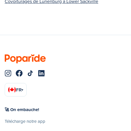
Covoiturages de Lunenburg à Lower Sackville
FR
▾
🚀 On embauche!
Télécharge notre app