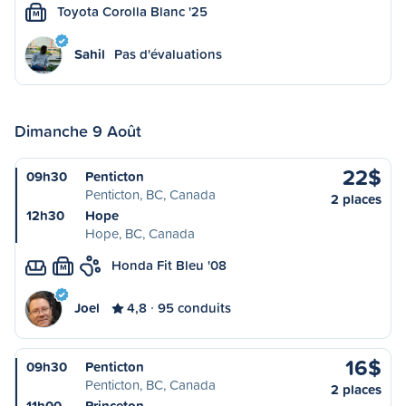
Toyota Corolla Blanc '25
M
Sahil
Pas d'évaluations
Dimanche 9 Août
22$
09h30
Penticton
Penticton, BC, Canada
2 places
12h30
Hope
Hope, BC, Canada
Honda Fit Bleu '08
M
Joel
4,8
95 conduits
16$
09h30
Penticton
Penticton, BC, Canada
2 places
11h00
Princeton