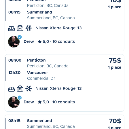
Penticton, BC, Canada
1 place
08h15
Summerland
Summerland, BC, Canada
Nissan Xterra Rouge '13
M
Drew
5,0
10 conduits
75$
08h00
Penticton
Penticton, BC, Canada
1 place
12h30
Vancouver
Commercial Dr
Nissan Xterra Rouge '13
M
Drew
5,0
10 conduits
70$
08h15
Summerland
Summerland, BC, Canada
1 place