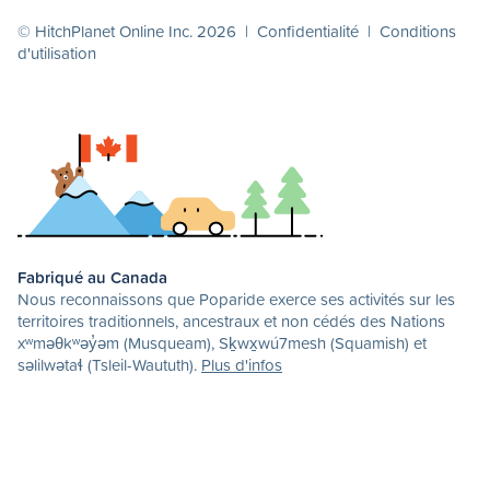
© HitchPlanet Online Inc. 2026 |
Confidentialité
|
Conditions
d'utilisation
Fabriqué au Canada
Nous reconnaissons que Poparide exerce ses activités sur les
territoires traditionnels, ancestraux et non cédés des Nations
xʷməθkʷəy̓əm (Musqueam), Sḵwx̱wú7mesh (Squamish) et
səlilwətaɬ (Tsleil-Waututh).
Plus d'infos