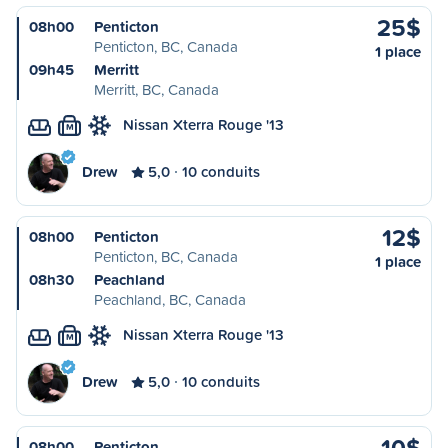
25$
08h00
Penticton
Penticton, BC, Canada
1 place
09h45
Merritt
Merritt, BC, Canada
Nissan Xterra Rouge '13
M
Drew
5,0
10 conduits
12$
08h00
Penticton
Penticton, BC, Canada
1 place
08h30
Peachland
Peachland, BC, Canada
Nissan Xterra Rouge '13
M
Drew
5,0
10 conduits
10$
08h00
Penticton