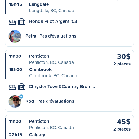
15h45
Langdale
Langdale, BC, Canada
Honda Pilot Argent '03
L
Petra
Pas d'évaluations
30$
11h00
Penticton
Penticton, BC, Canada
2 places
18h00
Cranbrook
Cranbrook, BC, Canada
Chrysler Town&Country Brun …
M
Rod
Pas d'évaluations
45$
11h00
Penticton
Penticton, BC, Canada
2 places
22h15
Calgary