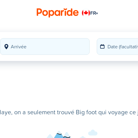
FR
▾
ye, on a seulement trouvé Big foot qui voyage ce j