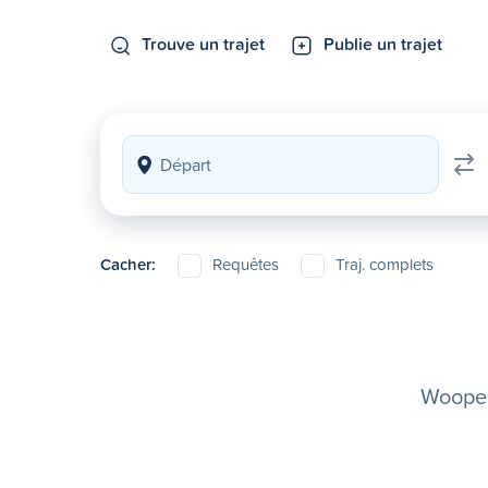
Trouve un trajet
Publie un trajet
Cacher:
Requêtes
Traj. complets
Woopela