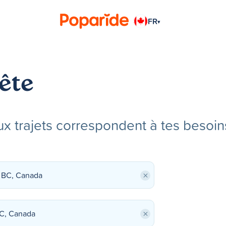
FR
▾
ête
x trajets correspondent à tes besoin
×
×