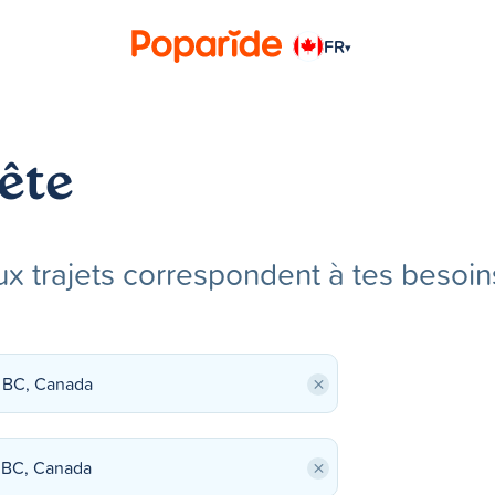
FR
▾
ête
x trajets correspondent à tes besoin
×
×