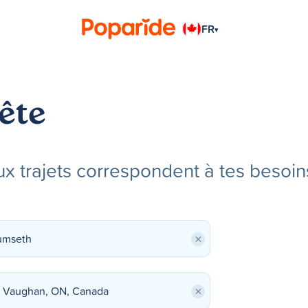
FR
▾
ête
x trajets correspondent à tes besoin
×
×