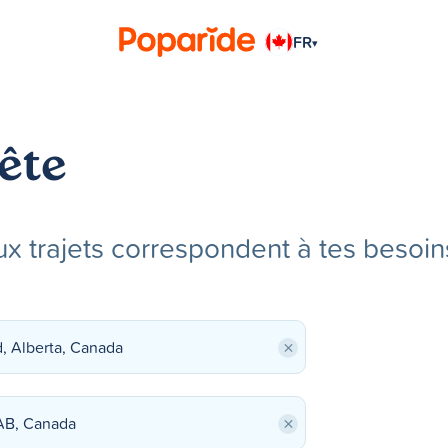
FR
▾
ête
x trajets correspondent à tes besoin
×
×