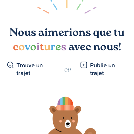
Nous aimerions que tu
c
o
v
o
i
t
u
r
e
s
avec nous!
Trouve un
Publie un
ou
trajet
trajet