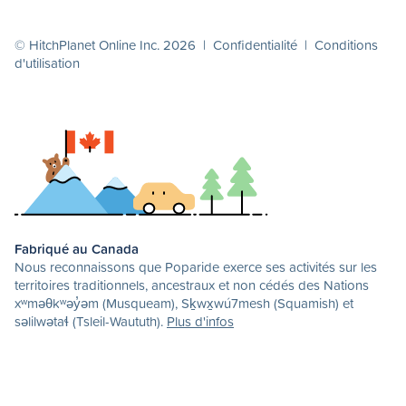
© HitchPlanet Online Inc. 2026 |
Confidentialité
|
Conditions
d'utilisation
Fabriqué au Canada
Nous reconnaissons que Poparide exerce ses activités sur les
territoires traditionnels, ancestraux et non cédés des Nations
xʷməθkʷəy̓əm (Musqueam), Sḵwx̱wú7mesh (Squamish) et
səlilwətaɬ (Tsleil-Waututh).
Plus d'infos