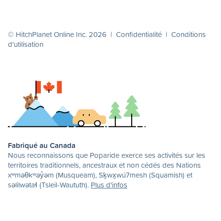
© HitchPlanet Online Inc. 2026 |
Confidentialité
|
Conditions
d'utilisation
Fabriqué au Canada
Nous reconnaissons que Poparide exerce ses activités sur les
territoires traditionnels, ancestraux et non cédés des Nations
xʷməθkʷəy̓əm (Musqueam), Sḵwx̱wú7mesh (Squamish) et
səlilwətaɬ (Tsleil-Waututh).
Plus d'infos