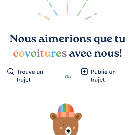
Nous aimerions que tu
c
o
v
o
i
t
u
r
e
s
avec nous!
Trouve un
Publie un
ou
trajet
trajet