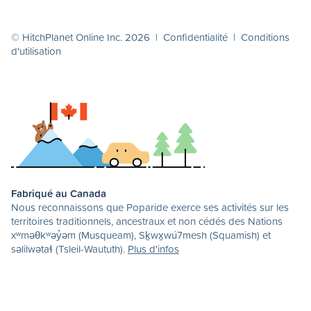
© HitchPlanet Online Inc. 2026 |
Confidentialité
|
Conditions
d'utilisation
Fabriqué au Canada
Nous reconnaissons que Poparide exerce ses activités sur les
territoires traditionnels, ancestraux et non cédés des Nations
xʷməθkʷəy̓əm (Musqueam), Sḵwx̱wú7mesh (Squamish) et
səlilwətaɬ (Tsleil-Waututh).
Plus d'infos