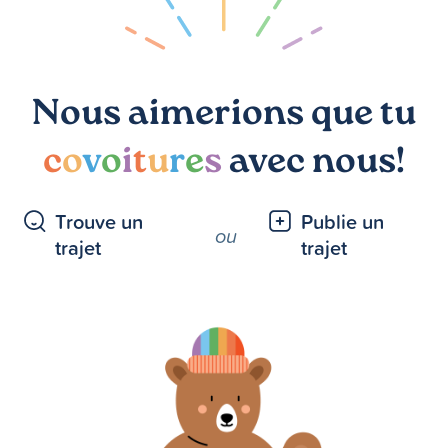
Nous aimerions que tu
c
o
v
o
i
t
u
r
e
s
avec nous!
Trouve un
Publie un
ou
trajet
trajet