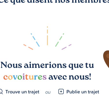
Ce que disent nos membre
Nous aimerions que tu
c
o
v
o
i
t
u
r
e
s
avec nous!
Trouve un trajet
Publie un trajet
ou