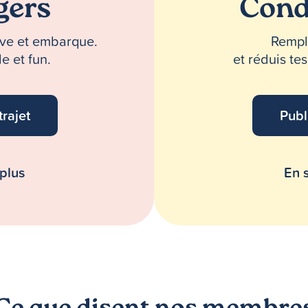
gers
Cond
erve et embarque.
Rempli
e et fun.
et réduis te
trajet
Publ
 plus
En s