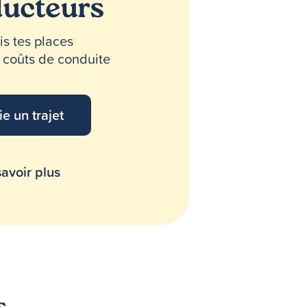
ucteurs
s tes places
s coûts de conduite
ie un trajet
avoir plus