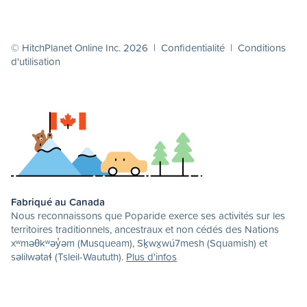
© HitchPlanet Online Inc. 2026 |
Confidentialité
|
Conditions
d'utilisation
Fabriqué au Canada
Nous reconnaissons que Poparide exerce ses activités sur les
territoires traditionnels, ancestraux et non cédés des Nations
xʷməθkʷəy̓əm (Musqueam), Sḵwx̱wú7mesh (Squamish) et
səlilwətaɬ (Tsleil-Waututh).
Plus d'infos