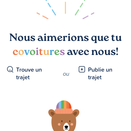
Nous aimerions que tu
c
o
v
o
i
t
u
r
e
s
avec nous!
Trouve un
Publie un
ou
trajet
trajet