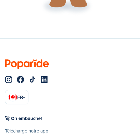
FR
▾
🚀 On embauche!
Télécharge notre app