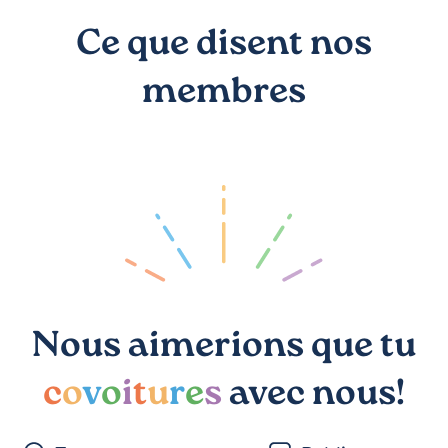
Ce que disent nos
membres
Nous aimerions que tu
c
o
v
o
i
t
u
r
e
s
avec nous!