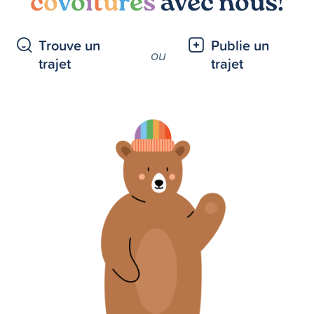
c
o
v
o
i
t
u
r
e
s
avec nous!
Trouve un
Publie un
ou
trajet
trajet