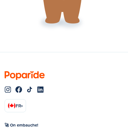
FR
▾
🚀 On embauche!