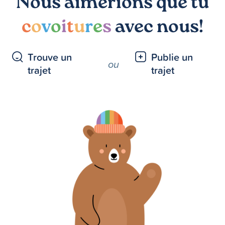
Nous aimerions que tu
c
o
v
o
i
t
u
r
e
s
avec nous!
Trouve un
Publie un
ou
trajet
trajet