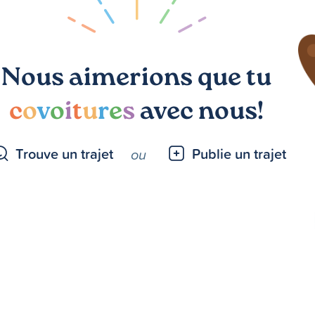
Nous aimerions que tu
c
o
v
o
i
t
u
r
e
s
avec nous!
Trouve un trajet
Publie un trajet
ou