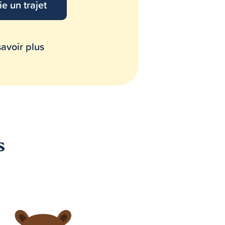
ie un trajet
avoir plus
s