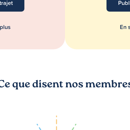
trajet
Publ
 plus
En s
Ce que disent nos membre