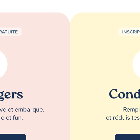
RATUITE
INSCRI
gers
Cond
erve et embarque.
Rempli
e et fun.
et réduis te