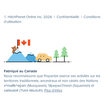
© HitchPlanet Online Inc. 2026 |
Confidentialité
|
Conditions
d'utilisation
Fabriqué au Canada
Nous reconnaissons que Poparide exerce ses activités sur les
territoires traditionnels, ancestraux et non cédés des Nations
xʷməθkʷəy̓əm (Musqueam), Sḵwx̱wú7mesh (Squamish) et
səlilwətaɬ (Tsleil-Waututh).
Plus d'infos