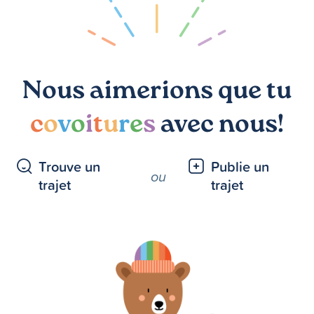
Nous aimerions que tu
c
o
v
o
i
t
u
r
e
s
avec nous!
Trouve un
Publie un
ou
trajet
trajet