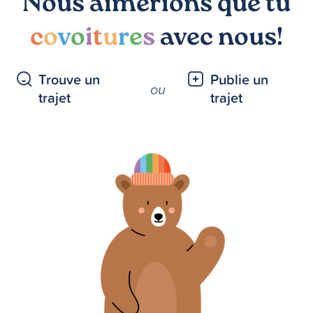
Nous aimerions que tu
c
o
v
o
i
t
u
r
e
s
avec nous!
Trouve un
Publie un
ou
trajet
trajet