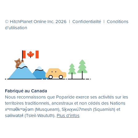
© HitchPlanet Online Inc. 2026 |
Confidentialité
|
Conditions
d'utilisation
Fabriqué au Canada
Nous reconnaissons que Poparide exerce ses activités sur les
territoires traditionnels, ancestraux et non cédés des Nations
xʷməθkʷəy̓əm (Musqueam), Sḵwx̱wú7mesh (Squamish) et
səlilwətaɬ (Tsleil-Waututh).
Plus d'infos