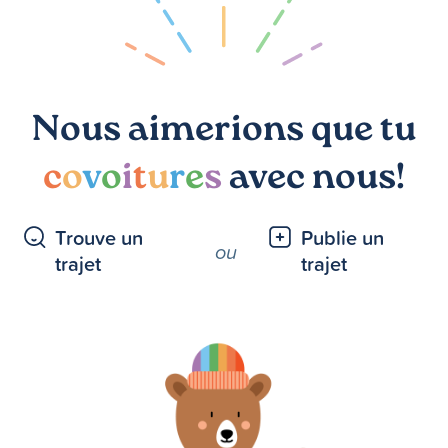
Nous aimerions que tu
c
o
v
o
i
t
u
r
e
s
avec nous!
Trouve un
Publie un
ou
trajet
trajet