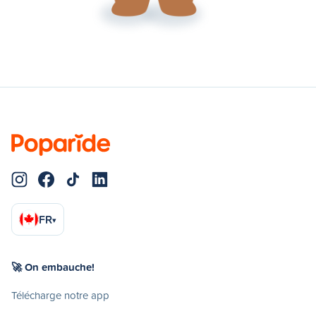
FR
▾
🚀 On embauche!
Télécharge notre app