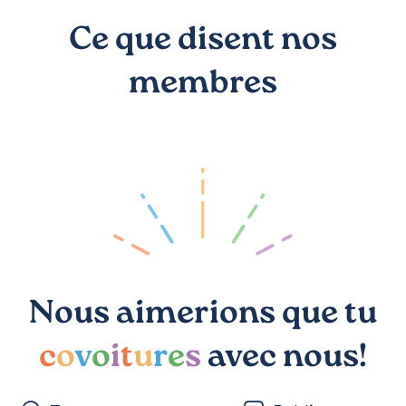
Ce que disent nos
membres
Nous aimerions que tu
c
o
v
o
i
t
u
r
e
s
avec nous!