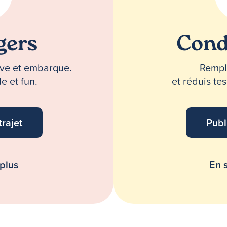
gers
Cond
erve et embarque.
Rempli
e et fun.
et réduis te
trajet
Publ
 plus
En s