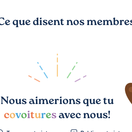
Ce que disent nos membre
Nous aimerions que tu
c
o
v
o
i
t
u
r
e
s
avec nous!