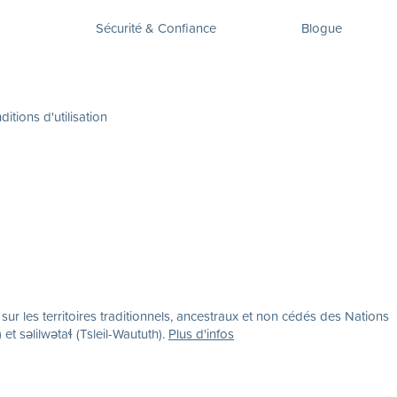
Sécurité & Confiance
Blogue
itions d'utilisation
r les territoires traditionnels, ancestraux et non cédés des Nations
səlilwətaɬ (Tsleil-Waututh).
Plus d'infos