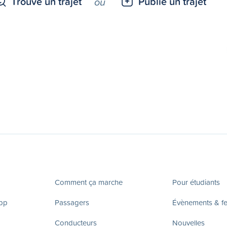
Trouve un trajet
Publie un trajet
ou
Comment ça marche
Pour étudiants
app
Passagers
Évènements & fes
Conducteurs
Nouvelles