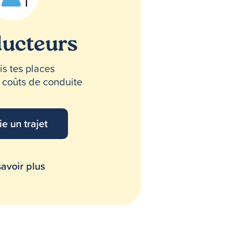
ucteurs
s tes places
s coûts de conduite
ie un trajet
avoir plus