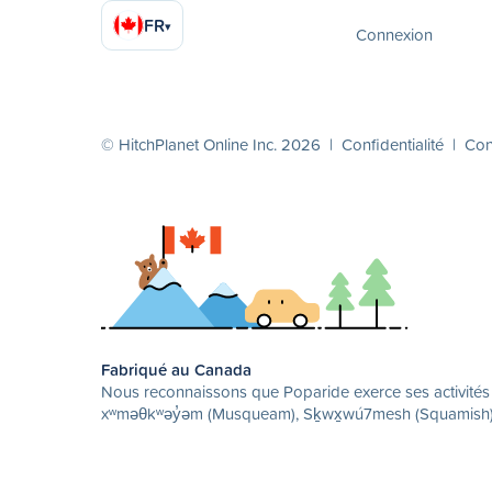
FR
▾
Connexion
© HitchPlanet Online Inc. 2026 |
Confidentialité
|
Cond
Fabriqué au Canada
Nous reconnaissons que Poparide exerce ses activités su
xʷməθkʷəy̓əm (Musqueam), Sḵwx̱wú7mesh (Squamish) et 