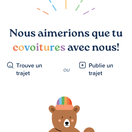
Nous aimerions que tu
c
o
v
o
i
t
u
r
e
s
avec nous!
Trouve un
Publie un
ou
trajet
trajet