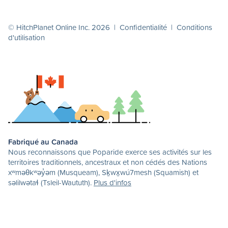
© HitchPlanet Online Inc. 2026 |
Confidentialité
|
Conditions
d'utilisation
Fabriqué au Canada
Nous reconnaissons que Poparide exerce ses activités sur les
territoires traditionnels, ancestraux et non cédés des Nations
xʷməθkʷəy̓əm (Musqueam), Sḵwx̱wú7mesh (Squamish) et
səlilwətaɬ (Tsleil-Waututh).
Plus d'infos