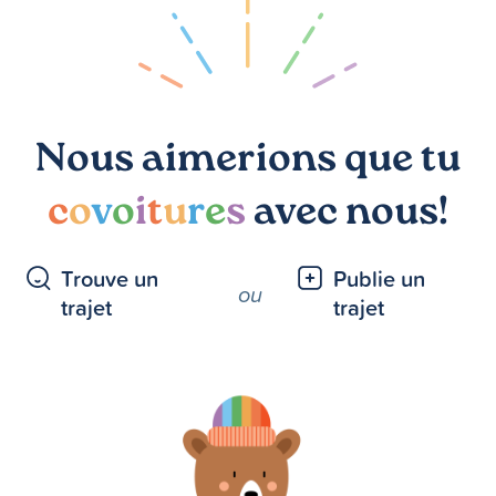
Nous aimerions que tu
c
o
v
o
i
t
u
r
e
s
avec nous!
Trouve un
Publie un
ou
trajet
trajet