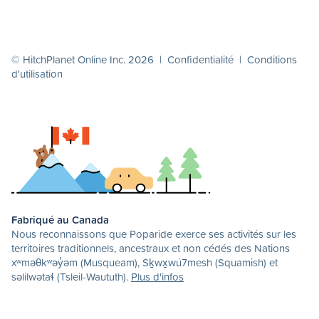
© HitchPlanet Online Inc. 2026 |
Confidentialité
|
Conditions
d'utilisation
Fabriqué au Canada
Nous reconnaissons que Poparide exerce ses activités sur les
territoires traditionnels, ancestraux et non cédés des Nations
xʷməθkʷəy̓əm (Musqueam), Sḵwx̱wú7mesh (Squamish) et
səlilwətaɬ (Tsleil-Waututh).
Plus d'infos