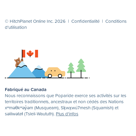
© HitchPlanet Online Inc. 2026 |
Confidentialité
|
Conditions
d'utilisation
Fabriqué au Canada
Nous reconnaissons que Poparide exerce ses activités sur les
territoires traditionnels, ancestraux et non cédés des Nations
xʷməθkʷəy̓əm (Musqueam), Sḵwx̱wú7mesh (Squamish) et
səlilwətaɬ (Tsleil-Waututh).
Plus d'infos