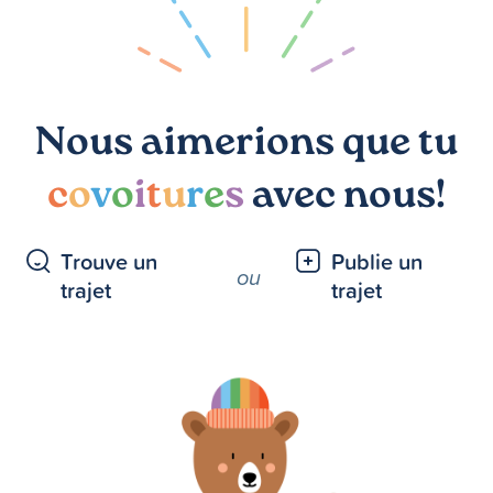
Nous aimerions que tu
c
o
v
o
i
t
u
r
e
s
avec nous!
Trouve un
Publie un
ou
trajet
trajet