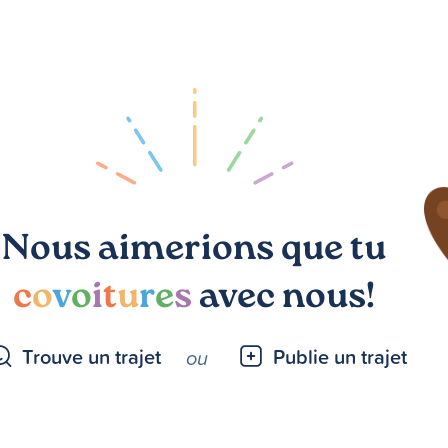
Nous aimerions que tu
c
o
v
o
i
t
u
r
e
s
avec nous!
Trouve un trajet
Publie un trajet
ou