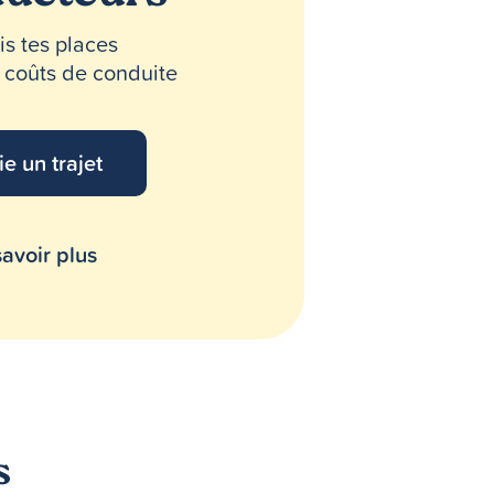
s tes places
s coûts de conduite
ie un trajet
avoir plus
s