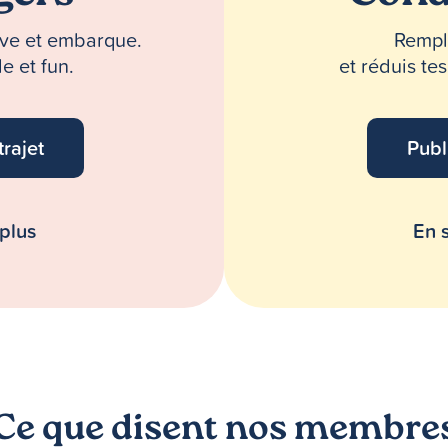
erve et embarque.
Rempli
e et fun.
et réduis te
trajet
Publ
 plus
En s
Ce que disent nos membre