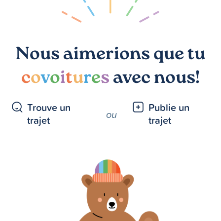
Nous aimerions que tu
c
o
v
o
i
t
u
r
e
s
avec nous!
Trouve un
Publie un
ou
trajet
trajet