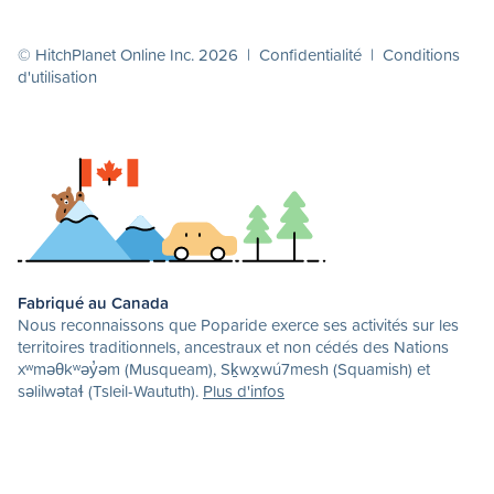
© HitchPlanet Online Inc. 2026 |
Confidentialité
|
Conditions
d'utilisation
Fabriqué au Canada
Nous reconnaissons que Poparide exerce ses activités sur les
territoires traditionnels, ancestraux et non cédés des Nations
xʷməθkʷəy̓əm (Musqueam), Sḵwx̱wú7mesh (Squamish) et
səlilwətaɬ (Tsleil-Waututh).
Plus d'infos