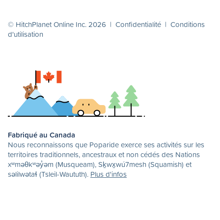
© HitchPlanet Online Inc. 2026 |
Confidentialité
|
Conditions
d'utilisation
Fabriqué au Canada
Nous reconnaissons que Poparide exerce ses activités sur les
territoires traditionnels, ancestraux et non cédés des Nations
xʷməθkʷəy̓əm (Musqueam), Sḵwx̱wú7mesh (Squamish) et
səlilwətaɬ (Tsleil-Waututh).
Plus d'infos