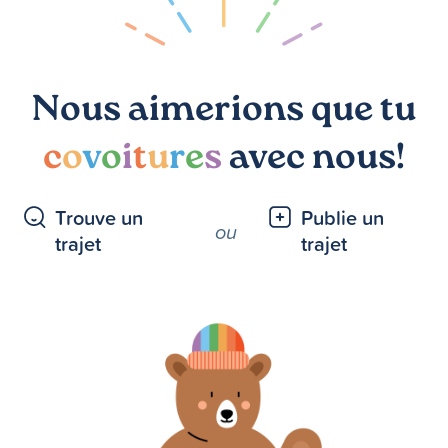
Nous aimerions que tu
c
o
v
o
i
t
u
r
e
s
avec nous!
Trouve un
Publie un
ou
trajet
trajet