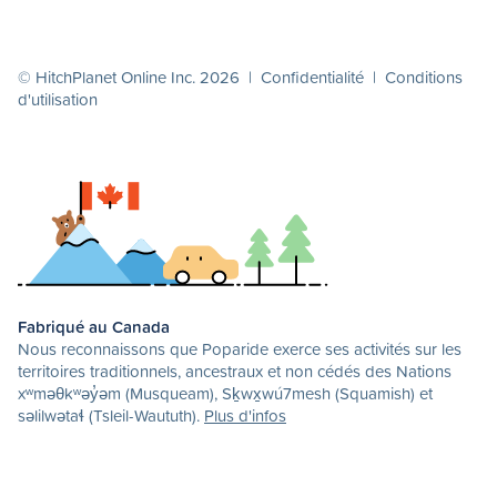
© HitchPlanet Online Inc. 2026 |
Confidentialité
|
Conditions
d'utilisation
Fabriqué au Canada
Nous reconnaissons que Poparide exerce ses activités sur les
territoires traditionnels, ancestraux et non cédés des Nations
xʷməθkʷəy̓əm (Musqueam), Sḵwx̱wú7mesh (Squamish) et
səlilwətaɬ (Tsleil-Waututh).
Plus d'infos