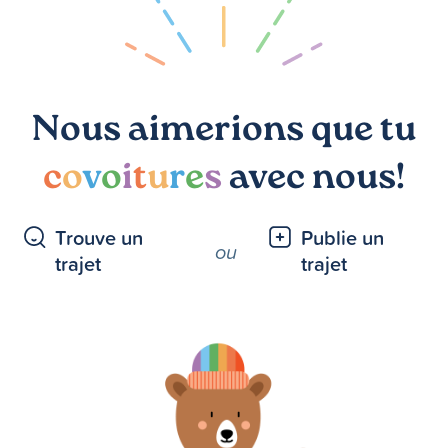
Nous aimerions que tu
c
o
v
o
i
t
u
r
e
s
avec nous!
Trouve un
Publie un
ou
trajet
trajet