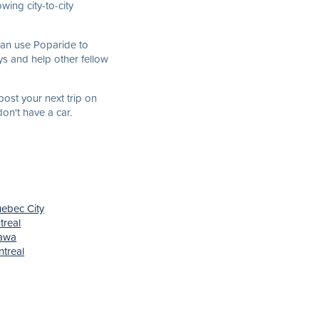
wing city-to-city
an use Poparide to
 and help other fellow
post your next trip on
on't have a car.
uebec City
treal
tawa
ntreal