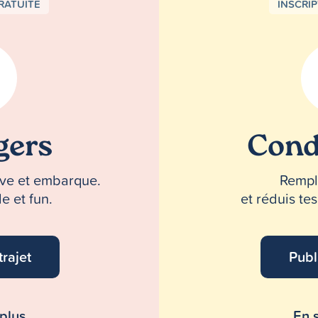
RATUITE
INSCRI
gers
Cond
erve et embarque.
Rempli
e et fun.
et réduis te
trajet
Publ
 plus
En s