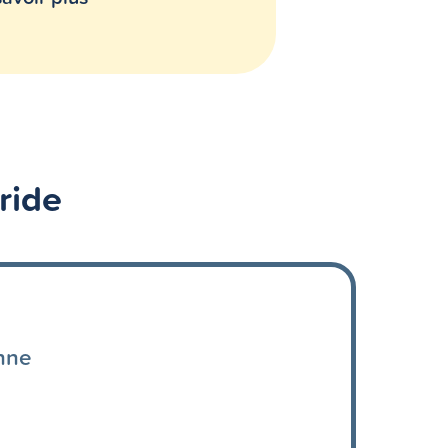
ride
nne