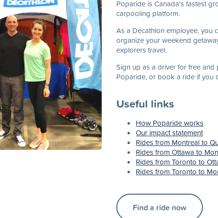
Poparide is Canada's fastest gro
carpooling platform.
As a Décathlon employee, you c
organize your weekend getaways
explorers travel.
Sign up as a driver for free and 
Poparide, or book a ride if you d
Useful links
How Poparide works
Our impact statement
Rides from Montreal to Q
Rides from Ottawa to Mon
Rides from Toronto to Ot
Rides from Toronto to Mo
Find a ride now