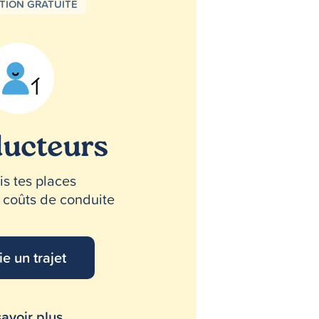
PTION GRATUITE
ucteurs
s tes places
s coûts de conduite
ie un trajet
avoir plus