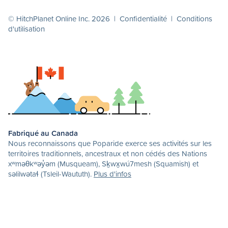
© HitchPlanet Online Inc. 2026 |
Confidentialité
|
Conditions
d'utilisation
Fabriqué au Canada
Nous reconnaissons que Poparide exerce ses activités sur les
territoires traditionnels, ancestraux et non cédés des Nations
xʷməθkʷəy̓əm (Musqueam), Sḵwx̱wú7mesh (Squamish) et
səlilwətaɬ (Tsleil-Waututh).
Plus d'infos