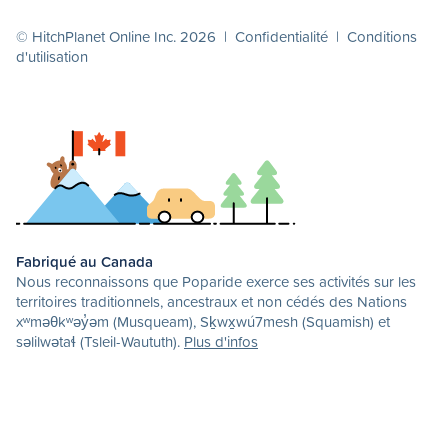
© HitchPlanet Online Inc. 2026 |
Confidentialité
|
Conditions
d'utilisation
Fabriqué au Canada
Nous reconnaissons que Poparide exerce ses activités sur les
territoires traditionnels, ancestraux et non cédés des Nations
xʷməθkʷəy̓əm (Musqueam), Sḵwx̱wú7mesh (Squamish) et
səlilwətaɬ (Tsleil-Waututh).
Plus d'infos