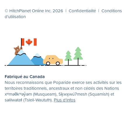
© HitchPlanet Online Inc. 2026 |
Confidentialité
|
Conditions
d'utilisation
Fabriqué au Canada
Nous reconnaissons que Poparide exerce ses activités sur les
territoires traditionnels, ancestraux et non cédés des Nations
xʷməθkʷəy̓əm (Musqueam), Sḵwx̱wú7mesh (Squamish) et
səlilwətaɬ (Tsleil-Waututh).
Plus d'infos